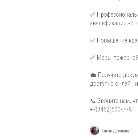
✅ Профессиональн
квалификация «сп
✅ Повышение квал
✅ Меры пожарной 
💼 Получите доку
доступно онлайн и
📞 Звоните нам, ч
+7(3452)500-778
Елена Друганова