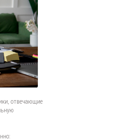
ники, отвечающие
льную
нно: