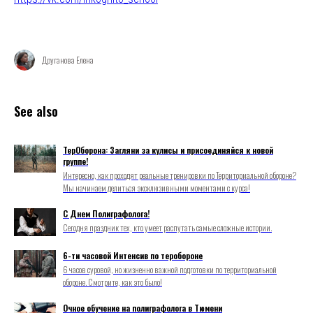
Друганова Елена
See also
ТерОборона: Загляни за кулисы и присоединяйся к новой
группе!
Интересно, как проходят реальные тренировки по Территориальной обороне?
Мы начинаем делиться эксклюзивными моментами с курса!
С Днем Полиграфолога!
Сегодня праздник тех, кто умеет распутать самые сложные истории.
6-ти часовой Интенсив по теробороне
6 часов суровой, но жизненно важной подготовки по территориальной
обороне. Смотрите, как это было!
Очное обучение на полиграфолога в Тюмени